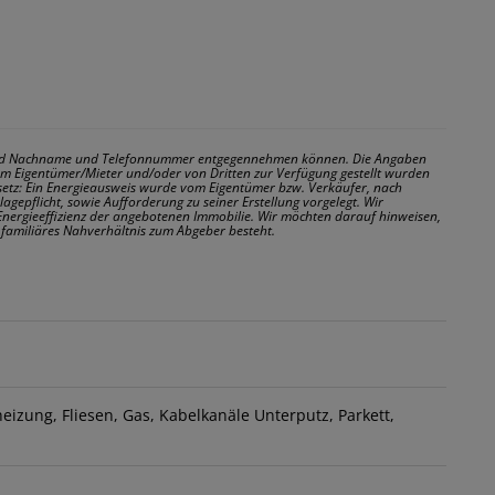
- und Nachname und Telefonnummer entgegennehmen können. Die Angaben
m Eigentümer/Mieter und/oder von Dritten zur Verfügung gestellt wurden
etz: Ein Energieausweis wurde vom Eigentümer bzw. Verkäufer, nach
agepflicht, sowie Aufforderung zu seiner Erstellung vorgelegt. Wir
Energieeffizienz der angebotenen Immobilie. Wir möchten darauf hinweisen,
d familiäres Nahverhältnis zum Abgeber besteht.
heizung
Fliesen
Gas
Kabelkanäle Unterputz
Parkett