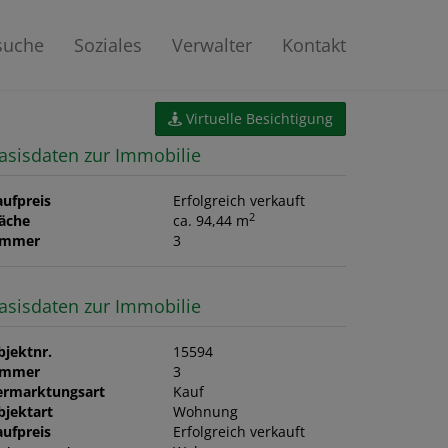
suche
Soziales
Verwalter
Kontakt
Virtuelle Besichtigung
asisdaten zur Immobilie
aufpreis
Erfolgreich verkauft
2
läche
ca. 94,44 m
immer
3
asisdaten zur Immobilie
bjektnr.
15594
immer
3
ermarktungsart
Kauf
bjektart
Wohnung
aufpreis
Erfolgreich verkauft