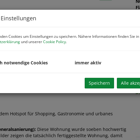
N
F
W
 Einstellungen
H
f
gü
den Cookies um Einstellungen zu speichern. Nähere Informationen finden Sie in
B
tzerklärung
und unserer
Cookie Policy
.
B
Z
B
ch notwendige Cookies
immer aktiv
K
Speichern
Alle akze
- dem Hotspot für Shopping, Gastronomie und urbanes
eneralsanierung):
Diese Wohnung wurde soeben hochwertig
lder zeigen die tatsächlich fertiggestellte Wohnung, damit