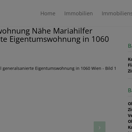
Home
Immobilien
Immobilien
mwohnung Nähe Mariahilfer
ierte Eigentumswohnung in 1060
B
K
F
Z
B
O
Z
V
O
K