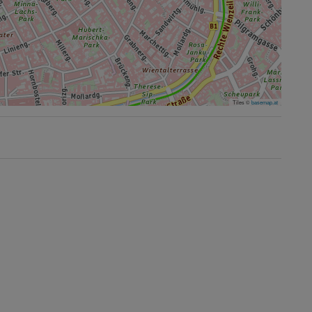
Tiles ©
basemap.at