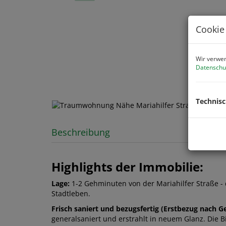
Cookie
Wir verwen
Datenschu
Technis
Beschreibung
Highlights der Immobilie:
Lage:
1-2 Gehminuten von der Mariahilfer Straße 
Stadtleben.
Frisch saniert und bezugsfertig (Erstbezug nach G
generalsaniert und erstrahlt in neuem Glanz. Die Bi