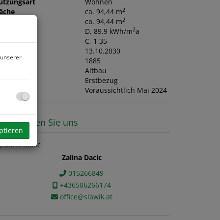
utzungsart
Wohnen
2
läche
ca. 94,44 m
2
ohnfläche
ca. 94,44 m
2
WB
D, 89.9 kWh/m
a
GEE
C, 1,35
ltig bis
13.10.2030
 unserer
aujahr
1885
auart
Altbau
ustand
Erstbezug
eziehbar
Voraussichtlich Mai 2024
ontaktieren Sie uns
ptieren
Zalina Dacic
015266849
+436506266174
office@slawik.at