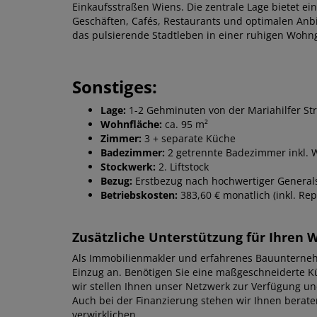
Einkaufsstraßen Wiens. Die zentrale Lage bietet ein
Geschäften, Cafés, Restaurants und optimalen Anbi
das pulsierende Stadtleben in einer ruhigen Wohn
Sonstiges:
Lage:
1-2 Gehminuten von der Mariahilfer St
Wohnfläche:
ca. 95 m²
Zimmer:
3 + separate Küche
Badezimmer:
2 getrennte Badezimmer inkl. 
Stockwerk:
2. Liftstock
Bezug:
Erstbezug nach hochwertiger General
Betriebskosten:
383,60 € monatlich (inkl. Re
Zusätzliche Unterstützung für Ihren
Als Immobilienmakler und erfahrenes Bauunterneh
Einzug an. Benötigen Sie eine maßgeschneiderte 
wir stellen Ihnen unser Netzwerk zur Verfügung u
Auch bei der Finanzierung stehen wir Ihnen berat
verwirklichen.