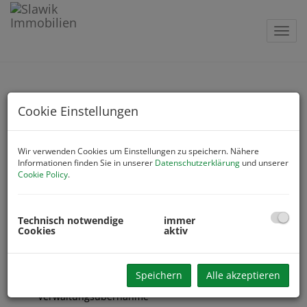
Navig
Cookie Einstellungen
IMMOBILIEN - VERWALTER
Wir verwenden Cookies um Einstellungen zu speichern. Nähere
Informationen finden Sie in unserer
Datenschutzerklärung
und unserer
Ihr Haus wird von uns bestens verwaltet. Über 60 Jahre
Cookie Policy
.
Immobilien-Erfahrung stehen zu Ihrer Verfügung .
Wir…
Technisch notwendige
immer
garantieren besten Ertrag
Cookies
aktiv
übernehmen sämtliche Steuerabrechnungen
informieren Sie als Eigentümer kontinuierlich
bieten ein übersichtliches Abrechnungsprogramm
Speichern
Alle akzeptieren
erteilen kostenlose Auskünfte auch vor
Verwaltungsübernahme