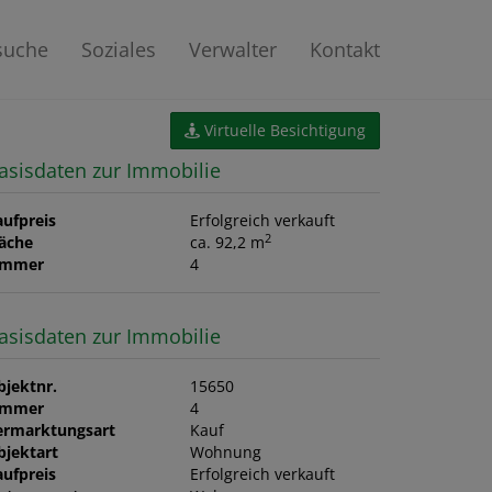
suche
Soziales
Verwalter
Kontakt
Virtuelle Besichtigung
asisdaten zur Immobilie
aufpreis
Erfolgreich verkauft
2
läche
ca. 92,2 m
immer
4
asisdaten zur Immobilie
bjektnr.
15650
immer
4
ermarktungsart
Kauf
bjektart
Wohnung
aufpreis
Erfolgreich verkauft