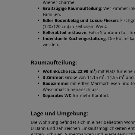
Wiener Charme.
Großzügige Raumaufteilung
: Vier Zimmer in
Familien.
Edler Bodenbelag und Luxus-Fliesen
: Fischg
(120x120 cm) in zeitlosem Weiß.
Kellerabteil inklusive
: Extra Stauraum für Ih
Individuelle Küchengestaltung
: Die Küche k
werden.
Raumaufteilung:
Wohnküche (ca. 22,99 m²)
mit Platz für ein
3 Zimmer
: Größe von 11,15 m², 14,55 m² und
Badezimmer
mit edlen Marmorfliesen und to
Waschmaschinenanschluss.
Separates WC
für mehr Komfort.
Lage und Umgebung:
Die Wohnung befindet sich in einer beliebten Wo
U-Bahn und zahlreichen Einkaufsmöglichkeiten entfe
Ärzten, Schulen, Supermärkten und Freizeiteinricht