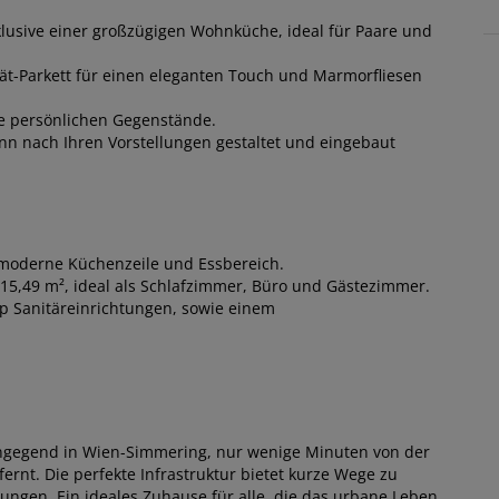
klusive einer großzügigen Wohnküche, ideal für Paare und
rät-Parkett für einen eleganten Touch und Marmorfliesen
re persönlichen Gegenstände.
ann nach Ihren Vorstellungen gestaltet und eingebaut
e moderne Küchenzeile und Essbereich.
 15,49 m², ideal als Schlafzimmer, Büro und Gästezimmer.
p Sanitäreinrichtungen, sowie einem
hngegend in Wien-Simmering, nur wenige Minuten von der
rnt. Die perfekte Infrastruktur bietet kurze Wege zu
ungen. Ein ideales Zuhause für alle, die das urbane Leben