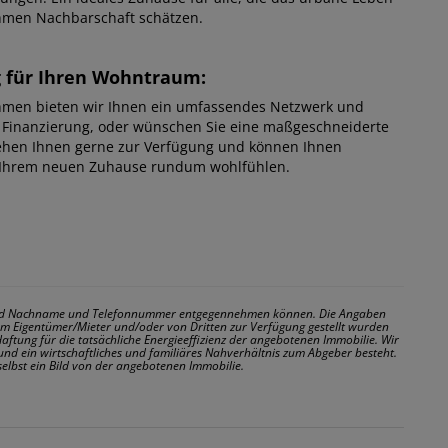
ehmen Nachbarschaft schätzen.
g für Ihren Wohntraum:
hmen bieten wir Ihnen ein umfassendes Netzwerk und
 Finanzierung, oder wünschen Sie eine maßgeschneiderte
hen Ihnen gerne zur Verfügung und können Ihnen
n Ihrem neuen Zuhause rundum wohlfühlen.
- und Nachname und Telefonnummer entgegennehmen können. Die Angaben
m Eigentümer/Mieter und/oder von Dritten zur Verfügung gestellt wurden
tung für die tatsächliche Energieeffizienz der angebotenen Immobilie. Wir
und ein wirtschaftliches und familiäres Nahverhältnis zum Abgeber besteht.
selbst ein Bild von der angebotenen Immobilie.