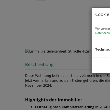
Cookie
Wir verwen
Datenschu
Technis
Beschreibung
Diese Wohnung befindet sich derzeit noch in der S
Jetzt vormerken und zu den Ersten gehören, die die
November 2024.
Highlights der Immobilie:
Erstbezug nach Komplettsanierung in 2024
: