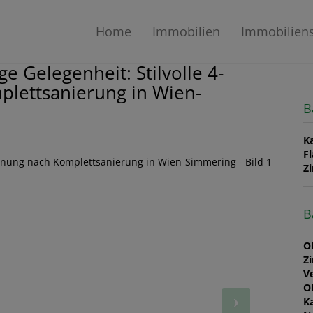
Home
Immobilien
Immobilien
ge Gelegenheit: Stilvolle 4-
ettsanierung in Wien-
B
K
F
Z
B
O
Z
V
O
K