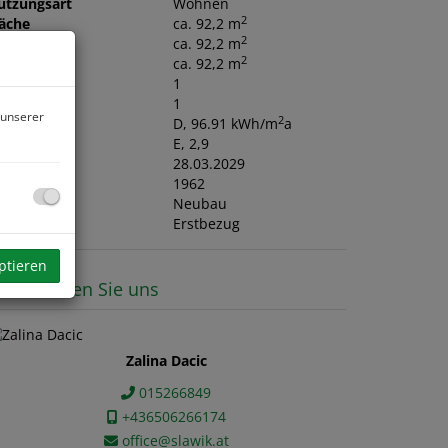
utzungsart
Wohnen
2
läche
ca. 92,2 m
2
ohnfläche
ca. 92,2 m
2
utzfläche
ca. 92,2 m
äder
1
C
1
 unserer
2
WB
D, 96.91 kWh/m
a
GEE
E, 2,9
ltig bis
28.03.2029
aujahr
1962
auart
Neubau
ustand
Erstbezug
ptieren
ontaktieren Sie uns
Zalina Dacic
015266849
+436506266174
office@slawik.at