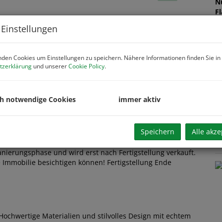
N
F
W
 Einstellungen
N
B
W
den Cookies um Einstellungen zu speichern. Nähere Informationen finden Sie in
H
tzerklärung
und unserer
Cookie Policy
.
f
gü
B
ch notwendige Cookies
immer aktiv
B
Z
Speichern
Alle akze
K
anierungsphase und wird erst nach Fertigstellung verkauft.
 Immobilie besichtigen können! Fertigstellung Ende
 Hochwertige Materialien und stilvolles Design mit echtem