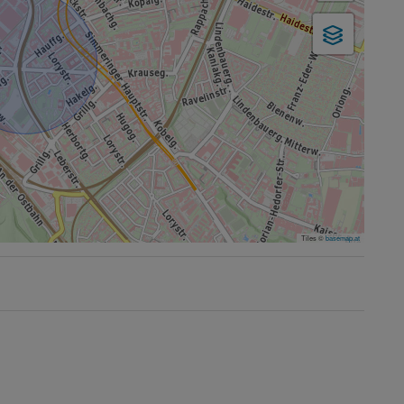
Tiles ©
basemap.at